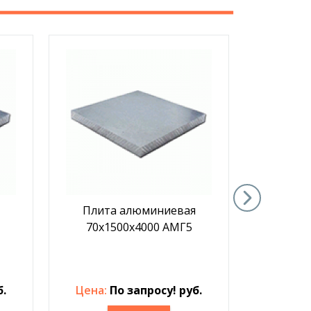
Плита алюминиевая
Плит
70х1500х4000 АМГ5
50х1
б.
Цена:
По запросу! руб.
Цена: