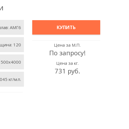
и
КУПИТЬ
плав:
АМГ6
щина:
120
Цена за М.П.
По запросу!
1500х4000
Цена за кг.
731 руб.
045 кг/м.п.