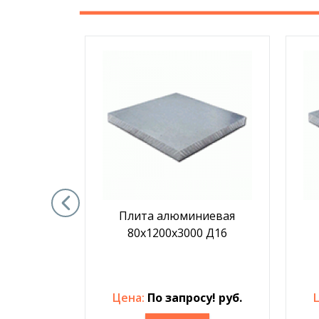
иевая
Плита алюминиевая
 АМГ2
80х1200х3000 Д16
у! руб.
Цена:
По запросу! руб.