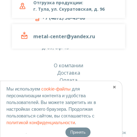
Отгрузка продукции:
г. Тула, ул. Скуратовская, д. 96
+7 (4872) 38-49-68
metal-center@yandex.ru
metal-center@yandex.ru
г. Тула, ул. Тургеневская
д. 69, оф. 15
О компании
Доставка
Оплата
Скачать прайс-лист
✖️
Мы используем
cookie-файлы
для
персонализации контента и удобства
Согласие на обработку персональных данных
пользователей. Вы можете запретить их в
Политика в отношении обработки персональных данных
настройках своего браузера. Продолжая
Политика использования cookies
пользоваться сайтом, вы соглашаетесь с
политикой конфиденциальности
.
Согласие на обработку данных метрическими программами
Согласие на получение рекламных и информационных рассылок
Принять
.