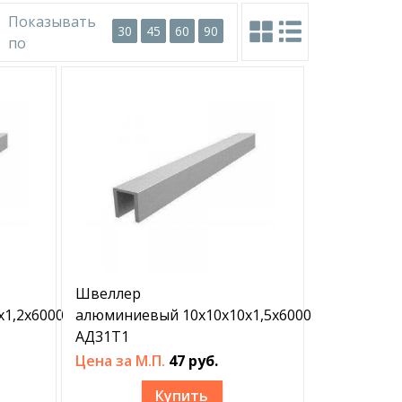
Показывать
30
45
60
90
по
Швеллер
1,2х6000
алюминиевый 10х10х10х1,5х6000
АД31Т1
Цена за М.П.
47 руб.
Купить