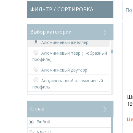
ФИЛЬТР / СОРТИРОВКА
По
Уголок алюминиевый
Алюминиевая полоса
Выбор категории
Алюминиевая шина
Алюминиевый швеллер
Алюминиевый тавр (Т-образный
профиль)
Алюминиевый двутавр
Анодированный алюминиевый
профиль
Ш
Алюминиевые сплавы в чушках
10
Сплав
МЕДЬ
Медный лист
Це
Любой
Медная труба
АД31Т1