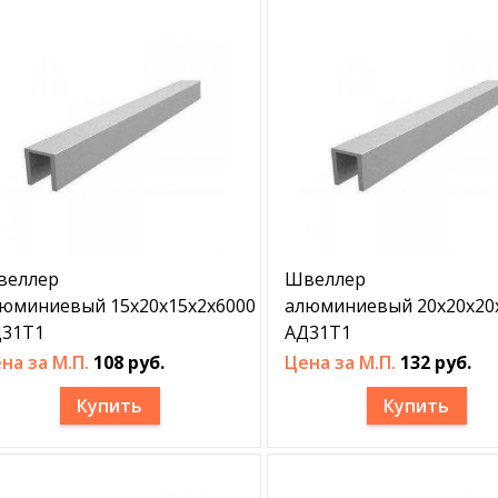
веллер
Швеллер
юминиевый 15х20х15х2х6000
алюминиевый 20х20х20х
31Т1
АД31Т1
на за М.П.
108 руб.
Цена за М.П.
132 руб.
Купить
Купить