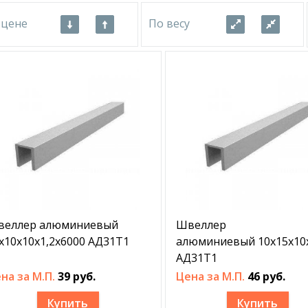
 цене
По весу
веллер алюминиевый
Швеллер
х10х10х1,2х6000 АД31Т1
алюминиевый 10х15х10х
АД31Т1
на за М.П.
39 руб.
Цена за М.П.
46 руб.
Купить
Купить