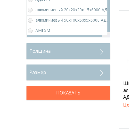
Труба медная для
алюминиевый 20х20х20х1.5х6000 АД31Т1
кондиционеров
алюминиевый 50х100х50х5х6000 АД31Т1
Медная шина
АМГ5М
Медный пруток
Медная лента
Толщина
Круг медный
Медная проволока
Размер
Аноды медные
Ш
Медная лигатура и катоды
ал
ПОКАЗАТЬ
НЕРЖАВЕЙКА
АД
Це
Лист нержавеющий
Труба нержавеющая
Труба профильная