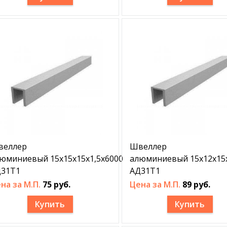
веллер
Швеллер
юминиевый 15х15х15х1,5х6000
алюминиевый 15х12х15
31Т1
АД31Т1
на за М.П.
75 руб.
Цена за М.П.
89 руб.
Купить
Купить