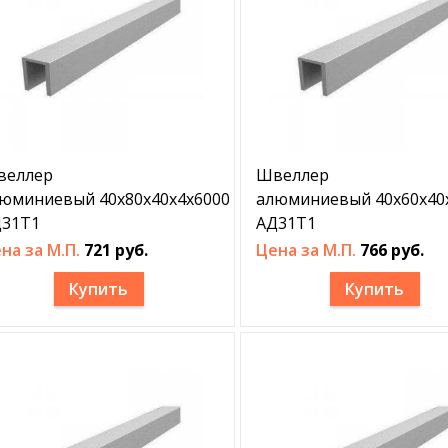
веллер
Швеллер
юминиевый 40х80х40х4х6000
алюминиевый 40х60х40
31Т1
АД31Т1
на за М.П.
721 руб.
Цена за М.П.
766 руб.
Купить
Купить