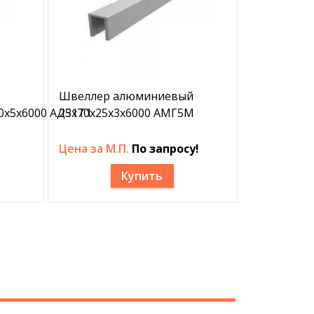
Швеллер алюминиевый
0х5х6000 АД31Т1
25х70х25х3х6000 АМГ5М
Цена за М.П.
По запросу!
Купить