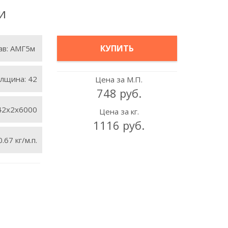
и
КУПИТЬ
ав:
АМГ5м
лщина:
42
Цена за М.П.
748 руб.
42х2х6000
Цена за кг.
1116 руб.
0.67 кг/м.п.