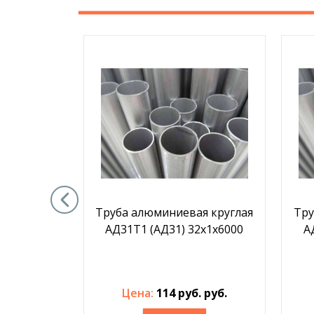
я круглая
Труба алюминиевая круглая
Тру
3000
АД31Т1 (АД31) 32х1х6000
А
. руб.
Цена:
114 руб. руб.