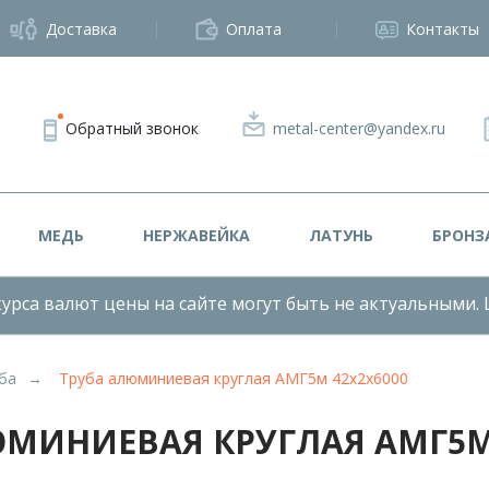
Доставка
Оплата
Контакты
Обратный звонок
metal-center@yandex.ru
МЕДЬ
НЕРЖАВЕЙКА
ЛАТУНЬ
БРОНЗ
урса валют цены на сайте могут быть не актуальными. 
ба
Труба алюминиевая круглая АМГ5м 42х2х6000
ЮМИНИЕВАЯ КРУГЛАЯ АМГ5М 