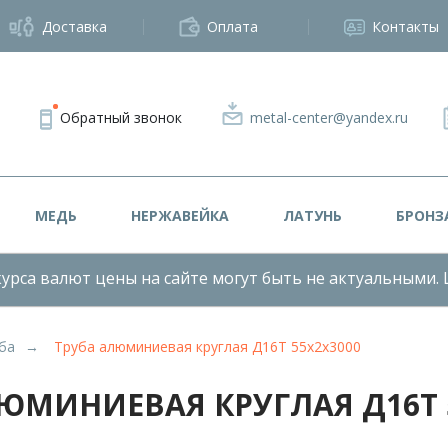
Доставка
Оплата
Контакты
Обратный звонок
metal-center@yandex.ru
МЕДЬ
НЕРЖАВЕЙКА
ЛАТУНЬ
БРОНЗ
урса валют цены на сайте могут быть не актуальными. 
ба
Труба алюминиевая круглая Д16Т 55x2x3000
ЮМИНИЕВАЯ КРУГЛАЯ Д16Т 