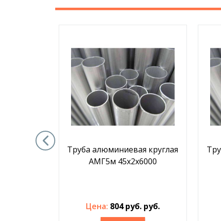
я круглая
Труба алюминиевая круглая
Тру
х1,5х6000
АМГ5м 45х2х6000
. руб.
Цена:
804 руб. руб.