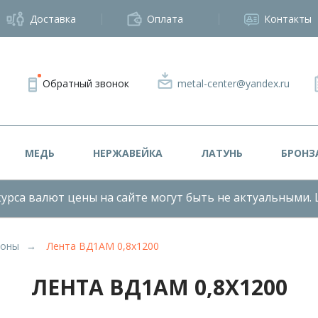
Доставка
Оплата
Контакты
Обратный звонок
metal-center@yandex.ru
МЕДЬ
НЕРЖАВЕЙКА
ЛАТУНЬ
БРОНЗ
урса валют цены на сайте могут быть не актуальными. 
лоны
Лента ВД1АМ 0,8х1200
ЛЕНТА ВД1АМ 0,8Х1200