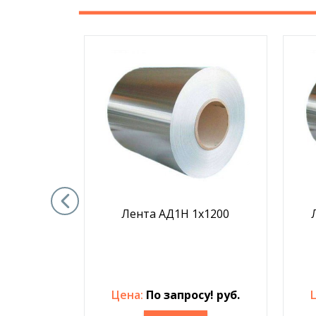
0,8х1200
Лента АД1Н 1х1200
у! руб.
Цена:
По запросу! руб.