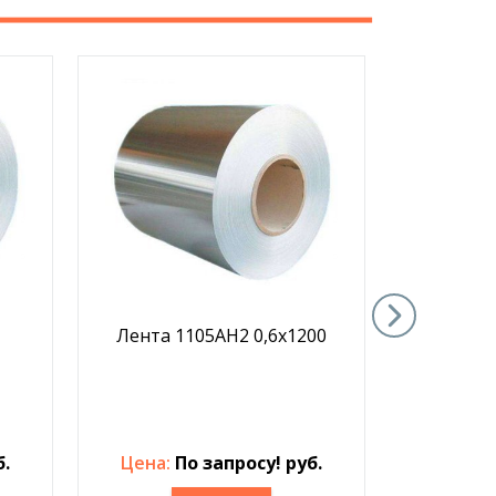
Лента 1105АН2 0,6х1200
Лента 
б.
Цена:
По запросу! руб.
Цена: