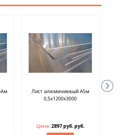
6Ам
Лист алюминиевый А5м
Лист а
0,5х1200х3000
2,5х1
Цена:
2897 руб. руб.
Цена: