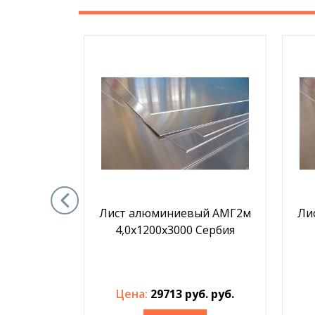
ый АМГ3м
Лист алюминиевый АМГ2м
Ли
перестилом
4,0х1200х3000 Сербия
Сербия
б. руб.
Цена:
29713 руб. руб.