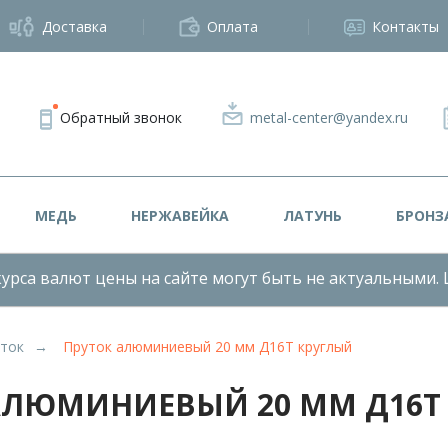
Доставка
Оплата
Контакты
Обратный звонок
metal-center@yandex.ru
МЕДЬ
НЕРЖАВЕЙКА
ЛАТУНЬ
БРОНЗ
урса валют цены на сайте могут быть не актуальными. 
ток
Пруток алюминиевый 20 мм Д16Т круглый
АЛЮМИНИЕВЫЙ 20 ММ Д16Т