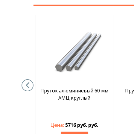
вый 14 мм
Пруток алюминиевый 60 мм
Пру
лый
АМЦ круглый
. руб.
Цена:
5716 руб. руб.