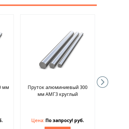
0 мм
Пруток алюминиевый 300
Пруток 
мм АМГ3 круглый
В9
б.
Цена:
По запросу! руб.
Цен