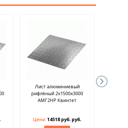
Лист алюминиевый
Лист
00
рифлёный 2х1500х3000
рифлён
АМГ2НР Квинтет
ВД
.
Цена:
14518 руб. руб.
Цена: