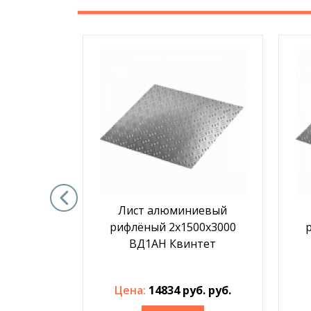
иевый
Лист алюминиевый
200х3000
рифлёный 2х1500х3000
тет
ВД1АН Квинтет
б. руб.
Цена:
14834 руб. руб.