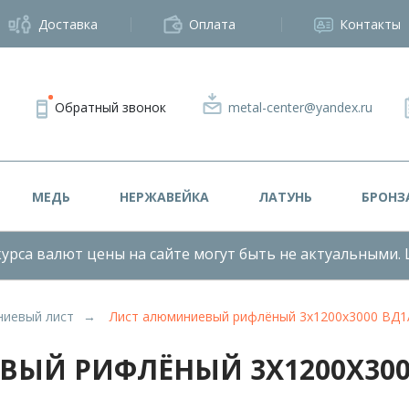
Доставка
Оплата
Контакты
Обратный звонок
metal-center@yandex.ru
МЕДЬ
НЕРЖАВЕЙКА
ЛАТУНЬ
БРОНЗ
урса валют цены на сайте могут быть не актуальными. 
иевый лист
Лист алюминиевый рифлёный 3х1200х3000 ВД
ЫЙ РИФЛЁНЫЙ 3Х1200Х300