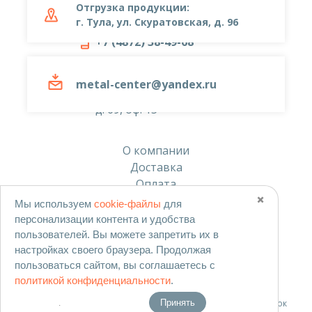
Отгрузка продукции:
г. Тула, ул. Скуратовская, д. 96
+7 (4872) 38-49-68
metal-center@yandex.ru
metal-center@yandex.ru
г. Тула, ул. Тургеневская
д. 69, оф. 15
О компании
Доставка
Оплата
Скачать прайс-лист
✖️
Мы используем
cookie-файлы
для
персонализации контента и удобства
Согласие на обработку персональных данных
пользователей. Вы можете запретить их в
Политика в отношении обработки персональных данных
настройках своего браузера. Продолжая
Политика использования cookies
пользоваться сайтом, вы соглашаетесь с
политикой конфиденциальности
.
Согласие на обработку данных метрическими программами
Согласие на получение рекламных и информационных рассылок
Принять
.