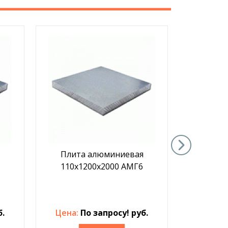
Плита алюминиевая
Плит
110х1200х2000 АМГ6
35х1
б.
Цена:
По запросу! руб.
Цена: