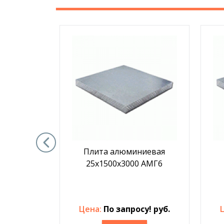
иевая
Плита алюминиевая
 АМГ6
25х1500х3000 АМГ6
у! руб.
Цена:
По запросу! руб.