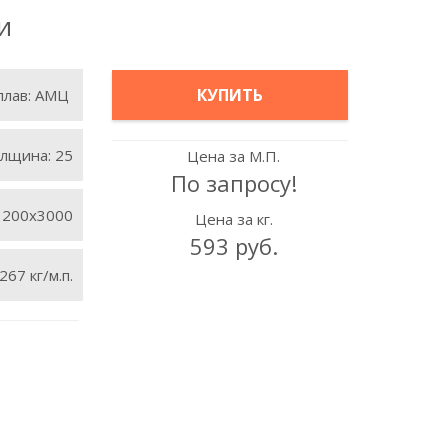
и
КУПИТЬ
плав:
АМЦ
лщина:
25
Цена за М.П.
По запросу!
1200х3000
Цена за кг.
593 руб.
267 кг/м.п.