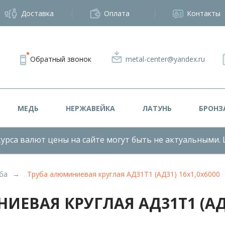
Доставка
Оплата
Контакты
Обратный звонок
metal-center@yandex.ru
МЕДЬ
НЕРЖАВЕЙКА
ЛАТУНЬ
БРОНЗ
урса валют цены на сайте могут быть не актуальными. 
ба
Труба алюминиевая круглая АД31Т1 (АД31) 16х1,0х6000
ЕВАЯ КРУГЛАЯ АД31Т1 (АД3