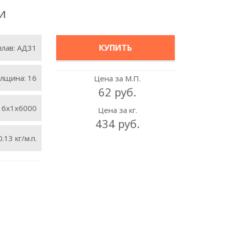
и
КУПИТЬ
плав:
АД31
лщина:
16
Цена за М.П.
62 руб.
16х1х6000
Цена за кг.
434 руб.
0.13 кг/м.п.