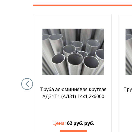
я круглая
Труба алюминиевая круглая
Тру
25х4х6000
АД31Т1 (АД31) 14х1,2х6000
. руб.
Цена:
62 руб. руб.