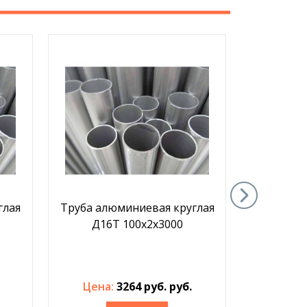
глая
Труба алюминиевая круглая
Труба ал
Д16Т 100x2x3000
АД31Т1 (
Цена:
3264 руб. руб.
Цена