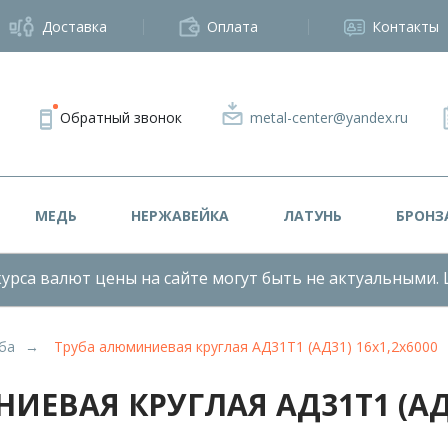
Доставка
Оплата
Контакты
Обратный звонок
metal-center@yandex.ru
МЕДЬ
НЕРЖАВЕЙКА
ЛАТУНЬ
БРОНЗ
урса валют цены на сайте могут быть не актуальными. 
ба
Труба алюминиевая круглая АД31Т1 (АД31) 16х1,2х6000
ЕВАЯ КРУГЛАЯ АД31Т1 (АД3