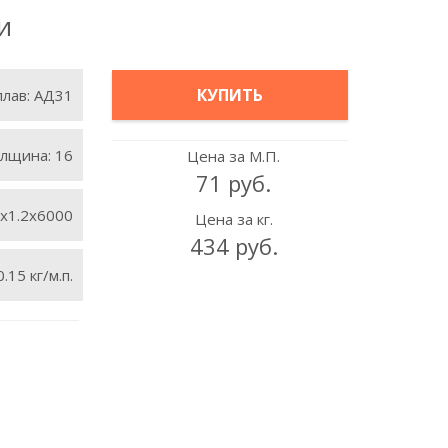
и
КУПИТЬ
плав:
АД31
лщина:
16
Цена за М.П.
71 руб.
х1.2х6000
Цена за кг.
434 руб.
0.15 кг/м.п.