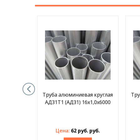
я круглая
Труба алюминиевая круглая
Тру
6х1х6000
АД31Т1 (АД31) 16х1,0х6000
. руб.
Цена:
62 руб. руб.