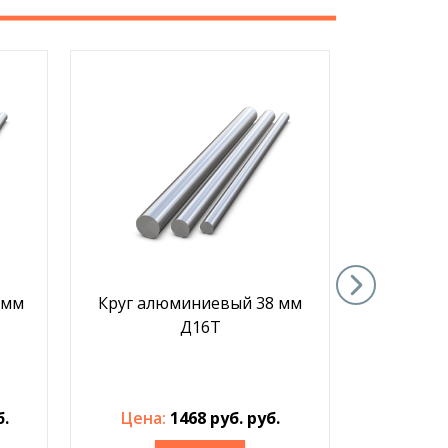
 мм
Круг алюминиевый 38 мм
Круг ал
Д16Т
б.
Цена:
1468 руб. руб.
Цена