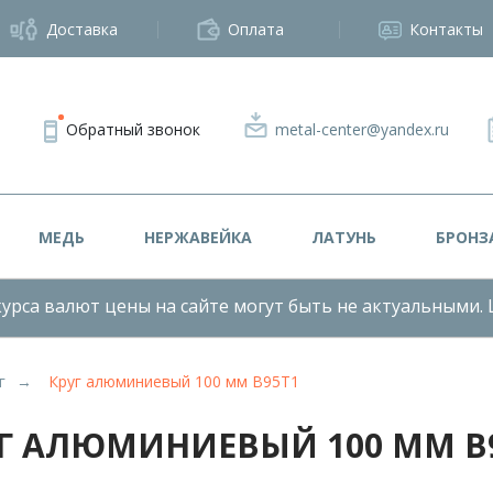
Доставка
Оплата
Контакты
Обратный звонок
metal-center@yandex.ru
МЕДЬ
НЕРЖАВЕЙКА
ЛАТУНЬ
БРОНЗ
урса валют цены на сайте могут быть не актуальными. 
г
Круг алюминиевый 100 мм В95Т1
Г АЛЮМИНИЕВЫЙ 100 ММ В