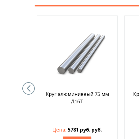
й 180 мм
Круг алюминиевый 75 мм
Кр
Д16Т
у! руб.
Цена:
5781 руб. руб.