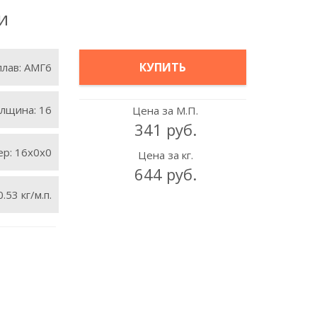
и
КУПИТЬ
плав:
АМГ6
лщина:
16
Цена за М.П.
341 руб.
ер:
16х0х0
Цена за кг.
644 руб.
0.53 кг/м.п.