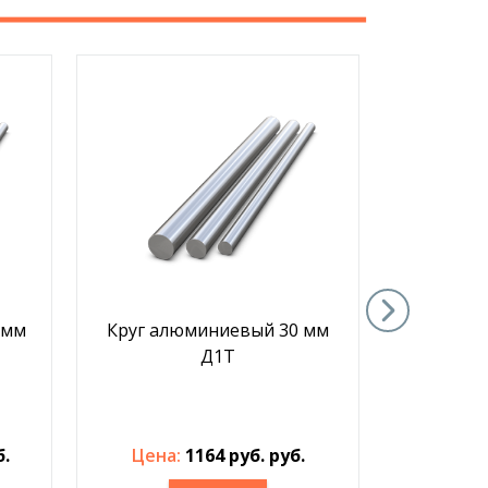
 мм
Круг алюминиевый 30 мм
Круг ал
Д1Т
б.
Цена:
1164 руб. руб.
Цена: