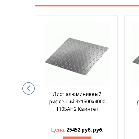
иевый
Лист алюминиевый
00х4000
рифлёный 3х1500х4000
нтет
1105АН2 Квинтет
б. руб.
Цена:
25452 руб. руб.