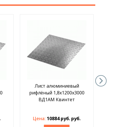
Лист алюминиевый
Лист
0
рифлёный 1,8х1200х3000
рифлён
ВД1АМ Квинтет
110
.
Цена:
10884 руб. руб.
Цена: