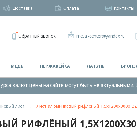
Доставка
Оплата
Контакты
Обратный звонок
metal-center@yandex.ru
МЕДЬ
НЕРЖАВЕЙКА
ЛАТУНЬ
БРОНЗ
урса валют цены на сайте могут быть не актуальными. 
иевый лист
Лист алюминиевый рифлёный 1,5х1200х3000 В
Й РИФЛЁНЫЙ 1,5Х1200Х30