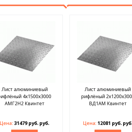
Лист алюминиевый
Лист алюминиевый
рифлёный 4х1500х3000
рифлёный 2х1200х300
АМГ2Н2 Квинтет
ВД1АМ Квинтет
Цена:
31479 руб. руб.
Цена:
12081 руб. руб