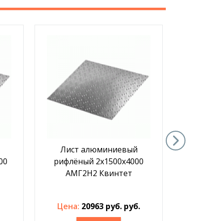
Лист алюминиевый
Лист
00
рифлёный 2х1500х4000
рифлён
АМГ2Н2 Квинтет
ВД
Цена:
20963 руб. руб.
Цена: