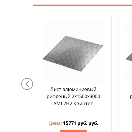
иевый
Лист алюминиевый
250х3000
рифлёный 2х1500х3000
нтет
АМГ2Н2 Квинтет
. руб.
Цена:
15771 руб. руб.