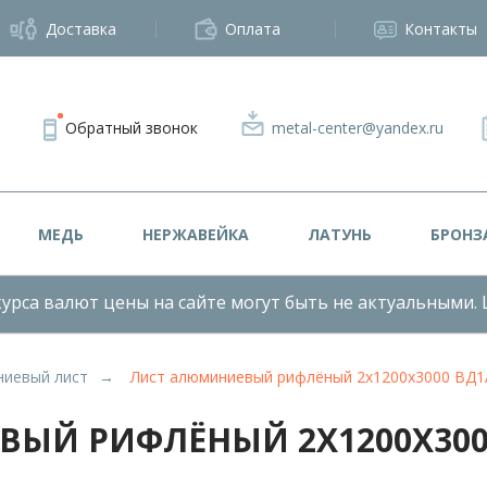
Доставка
Оплата
Контакты
Обратный звонок
metal-center@yandex.ru
МЕДЬ
НЕРЖАВЕЙКА
ЛАТУНЬ
БРОНЗ
урса валют цены на сайте могут быть не актуальными. 
иевый лист
Лист алюминиевый рифлёный 2х1200х3000 ВД
ЫЙ РИФЛЁНЫЙ 2Х1200Х300